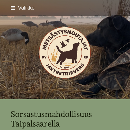
Siirry
Valikko
sivun
sisältöön
Metsästysnoutajat ry - 
Sorsastusmahdollisuus
Taipalsaarella