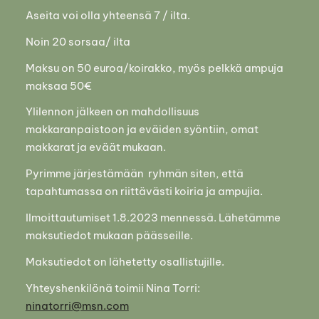
Aseita voi olla yhteensä 7 / ilta.
Noin 20 sorsaa/ ilta
Maksu on 50 euroa/koirakko, myös pelkkä ampuja
maksaa 50€
Ylilennon jälkeen on mahdollisuus
makkaranpaistoon ja eväiden syöntiin, omat
makkarat ja eväät mukaan.
Pyrimme järjestämään ryhmän siten, että
tapahtumassa on riittävästi koiria ja ampujia.
Ilmoittautumiset 1.8.2023 mennessä. Lähetämme
maksutiedot mukaan päässeille.
Maksutiedot on lähetetty osallistujille.
Yhteyshenkilönä toimii Nina Torri:
ninatorri@msn.com