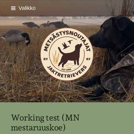
Siirry
Valikko
sivun
sisältöön
Metsästysnoutajat ry - 
Working test (MN
mestaruuskoe)