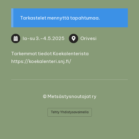
Tarkastelet mennyttä tapahtumaa.
la-su
3.
–
4.5.2025
Orivesi
Tarkemmat tiedot Koekalenterista
https://koekalenteri.snj.fi/
©
Metsästysnoutajat ry
Tehty Yhdistysavaimella