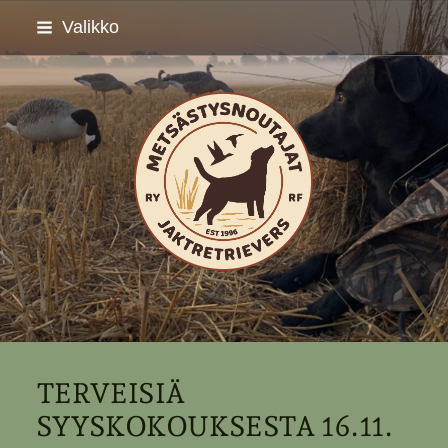
Siirry
Valikko
sivun
sisältöön
Metsästysnoutajat ry - 
TERVEISIÄ
SYYSKOKOUKSESTA 16.11.